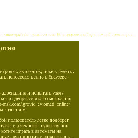
амяти прадеда - нижнего чина Новогеоргиевской крепостной артиллерии...
латно
игровых автоматов, покер, рулетку
ть непосредственно в браузере,
 адреналина и испытать удачу
ься от депрессивного настроения
an-msk.com/igrovie_avtomati_online/
м качеством.
ой пользователь легко подберет
онусов и джекпотов существенно
хотите играть в автоматы на
ные для открытия игрового счета.