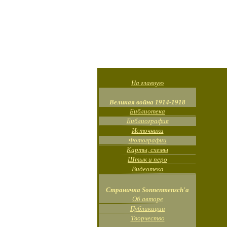
На главную
Великая война 1914-1918
Библиотека
Библиография
Источники
Фотографии
Карты, схемы
Штык и перо
Видеотека
Страничка Sonnenmensch'а
Об авторе
Публикации
Творчество