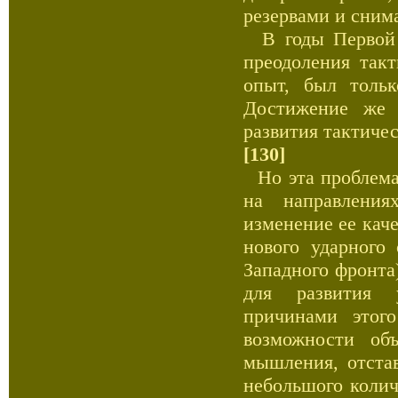
резервами и снима
В годы Первой 
преодоления так
опыт, был толь
Достижение же 
развития тактичес
[130]
Но эта проблема 
на направления
изменение ее кач
нового ударного
Западного фронта
для развития 
причинами этог
возможности объ
мышления, отста
небольшого колич