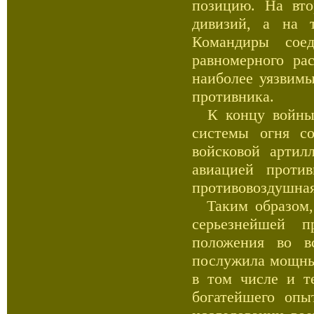
позицию. На вто
дивизий, а на 
Командиры сое
равномерного ра
наиболее уязвимы
противника.
К концу войны о
системы огня со
войсковой артил
авиацией против
противовоздушная
Таким образом, 
серьезнейшей п
положения во в
послужила мощным
в том числе и т
богатейшего опы