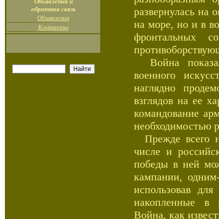
Объявления и
обратная связь
развернулась на 
Объявления
на море, но и в 
Контакты
фронтальных с
противоборствую
Война показала
военного искус
наглядно продем
взглядов на ее х
командование ар
необходимостью р
Прежде всего не
числе и российс
победы в ней мо
кампании, одним
использовав для
накопленные в м
Война, как извест