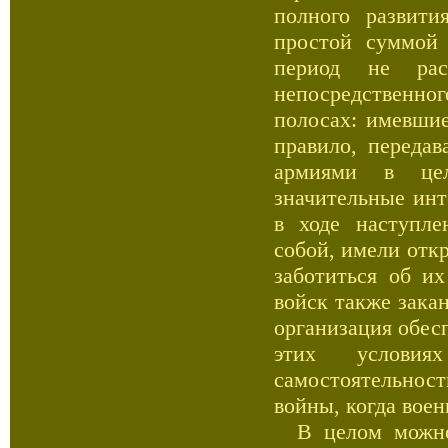
полного развит
простой суммой 
период не рас
непосредственно
полосах: имевшие
правило, переда
армиями в цел
значительные инт
в ходе наступле
собой, имели от
заботиться об и
войск также зака
организация обесп
этих условия
самостоятельнос
войны, когда вое
В целом можно 