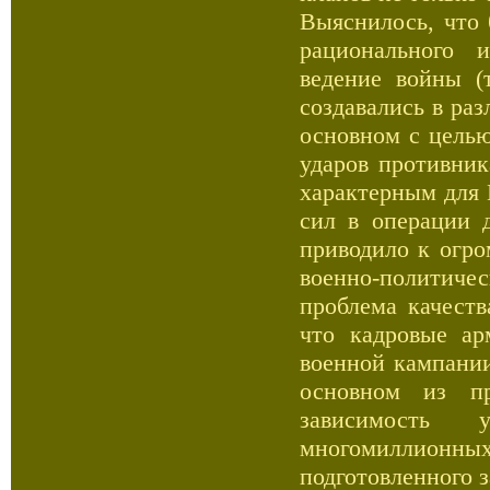
Выяснилось, что 
рационального и
ведение войны (
создавались в ра
основном с целью
ударов противни
характерным для 
сил в операции 
приводило к огр
военно-политичес
проблема качеств
что кадровые а
военной кампани
основном из пр
зависимость 
многомиллионны
подготовленного з