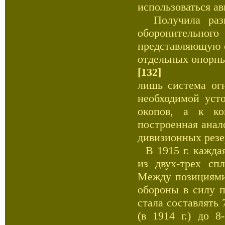
использоваться ав
Получила разв
оборонительного
представляющую 
отдельных опорны
[132]
лишь система ог
необходимой уст
окопов, а к ко
построенная анал
дивизионных резе
В 1915 г. каждая
из двух-трех сп
Между позициями 
обороны в силу п
стала составлять
(в 1914 г.) до 