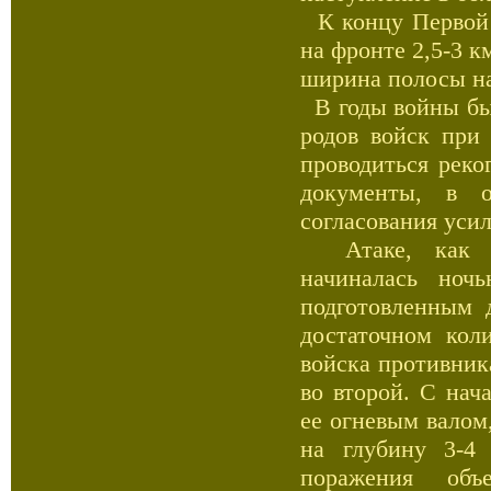
К концу Первой 
на фронте 2,5-3 к
ширина полосы на
В годы войны бы
родов войск при
проводиться реко
документы, в о
согласования уси
Атаке, как пра
начиналась ноч
подготовленным 
достаточном кол
войска противника
во второй. С нач
ее огневым валом
на глубину 3-4
поражения объ