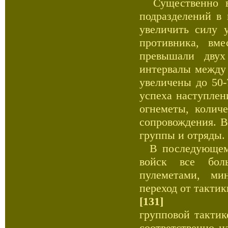
Существенно ви
подразделений в 
увеличить силу 
противника, вм
превышали двух
интервалы между 
увеличены до 50-
успеха наступлен
огнеметы, колич
сопровождения. 
группы и отряды.
В последующем, 
войск все бол
пулеметами, ми
переход от такти
[131]
групповой тактик
соответственно н