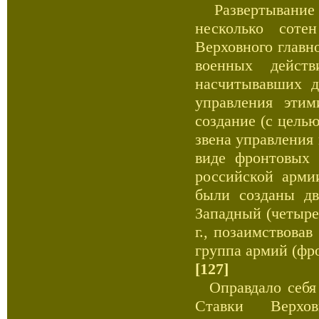
Развертывание 
несколько соте
Верховного главн
военных действ
насчитывавших д
управления эти
создание (с цель
звена управления
виде фронтовых 
российской арми
были созданы дв
Западный (четыре 
г., позаимствова
группа армий (фр
[127]
Оправдало себя 
Ставки Верхов