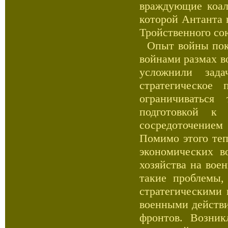
враждующие коал
которой Антанта 
Тройственного со
Опыт войны пока
войнами размах в
усложнили зада
стратегическое
ограничиваться
подготовкой к
сосредоточение
Помимо этого теп
экономических в
хозяйства на вое
такие проблемы,
стратегическими 
военными действи
фронтов. Возник