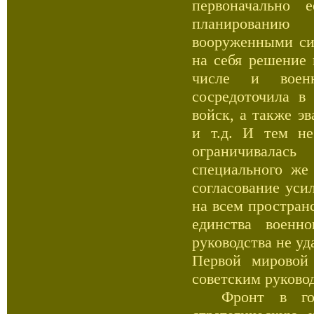
первоначально 
планированию 
вооруженными си
на себя решение 
числе и военн
сосредоточила в
войск, а также э
и т.д. И тем н
ограничивалас
специального же
согласование уси
на всем простран
единства военно
руководства не у
Первой мировой
советским руково
Фронт в годы