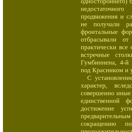
одностороннего) 
недостаточног
продвижения и с
не получали р
фронтальные фор
отбрасывали от
практически все 
встречные стол
Гумбиннена, 4-й
под Красником и у
С установление
характер, всле
совершенно иные 
единственной ф
достижение усп
предварительны
сокращению п
продолжительност