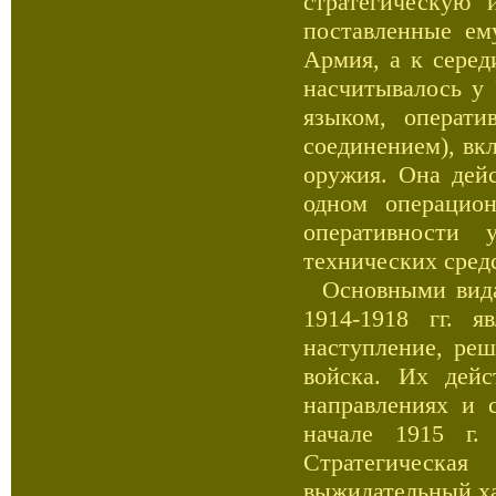
стратегическую 
поставленные ем
Армия, а к сере
насчитывалось у 
языком, операт
соединением), вк
оружия. Она дейс
одном операцио
оперативности 
технических средс
Основными видам
1914-1918 гг. я
наступление, ре
войска. Их дейс
направлениях и 
начале 1915 г. 
Стратегическа
выжидательный ха