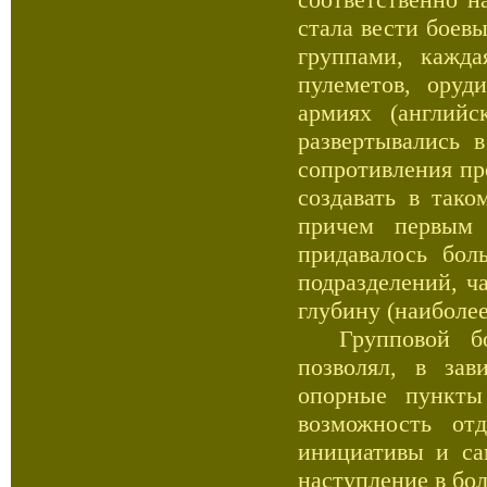
стала вести боев
группами, кажда
пулеметов, оруд
армиях (английс
развертывались 
сопротивления пр
создавать в так
причем первым 
придавалось бол
подразделений, ч
глубину (наиболе
Групповой бое
позволял, в зав
опорные пункты
возможность от
инициативы и са
наступление в бо