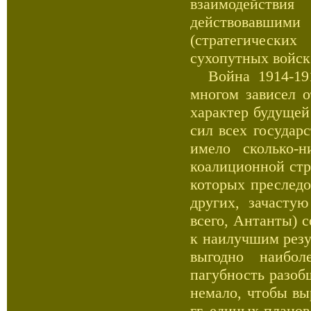
взаимодейств
действовавшим
(стратегически
сухопутных войск
Война 1914-1918
многом зависел о
характер будущей
сил всех государ
имело сколько-н
коалиционной стр
которых преследо
других, зачасту
всего, Антанты) 
к наилучшим резул
выгодно наибол
пагубность разоб
немало, чтобы вы
гг. единых планов