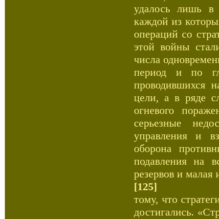
удалось лишь в 
каждой из которы
операций со стра
этой войны стал
числа одновремен
период и по гл
проводившихся н
цели, а в ряде 
огневого пораж
серьезные недо
управления и в
оборона противн
подавления на в
резервов и малая
[125]
тому, что страте
достигались. «Ст