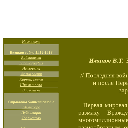
На главную
Великая война 1914-1918
Библиотека
Иминов В.Т.
Э
Библиография
Источники
Фотографии
// Последняя вой
Карты, схемы
и после Пер
Штык и перо
зар
Видеотека
Страничка Sonnenmensch'а
Первая мировая 
Об авторе
размаху. Враж
Публикации
Творчество
многомиллион
разнообразным о