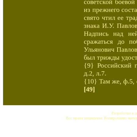
советской боевой
из прежнего сост
свято чтил ее тр
знака И.У. Павло
Надпись над не
сражаться до п
Ульянович Павлов
был трижды удост
{9} Российский г
д.2, л.7.
{10} Там же, ф.5, о
[49]
Разработка и 
Все права защищены. Копирование матер