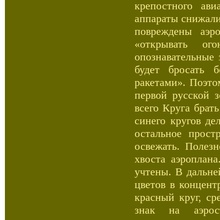
крепостного ави
аппараты снижали
повреждены аэр
«открывать ог
опознавательные 
будет бросать 
ракетами». Поэто
первой русской 
всего Круга брат
синего кругов де
остальное прост
освежать. Полез
хвоста аэроплана
учтены. В дальн
цветов в концент
красный круг, ср
знак на аэро