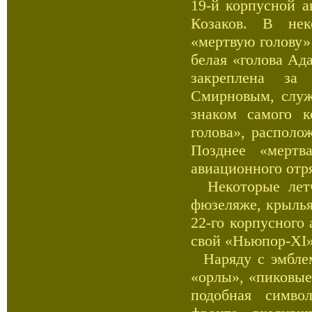
19-й корпусной а
Козаков. В нек
«мертвую голову» 
белая «голова Ад
закреплена за
Смирновым, служ
знаком самого к
голова», располо
Позднее «мертв
авиационного отр
Некоторые летч
фюзеляже, крылья
22-го корпусного
свой «Ньюпор-ХI»
Наряду с эмблем
«орлы», «пиковые
подобная симво