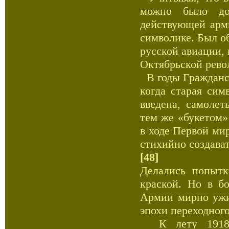
можно было дой
действующей арм
символике. Был о
русской авиации, 
Октябрьской рево
В годы Гражданск
когда старая сим
введена, самоле
тем же «букетом»
в ходе Первой ми
стихийно создава
[48]
Делались попытк
краской. Но в б
Армии мирно ужи
эпохи переходного
К лету 1918 г