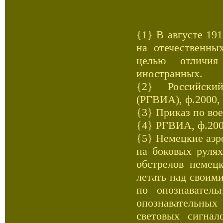
{1} В августе 19
на отечественны
целью отличия
иностранных.
{2} Российский
(РГВИА), ф.2000, о
{3} Приказ по вое
{4} РГВИА, ф.2008
{5} Немецкие аэр
на боковых руля
обстрелов немец
летать над своим
по опознавател
опознавательных
световых сигна