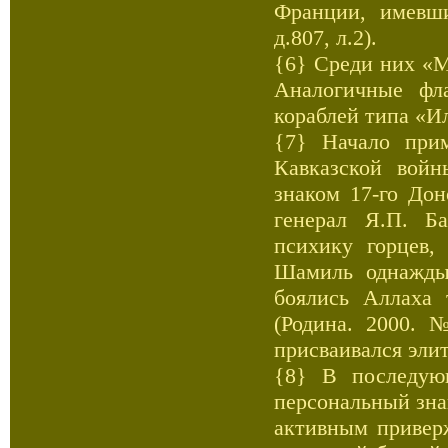
Франции, имевши
д.807, л.2).
{6} Среди них «Мо
Аналогичные фл
кораблей типа «И
{7} Начало при
Кавказской войн
знаком 17-го Дон
генерал Я.П. Ба
психику горцев,
Шамиль однажды
боялись Аллаха 
(Родина. 2000. 
присваивался эли
{8} В последующ
персональный зна
активным привер