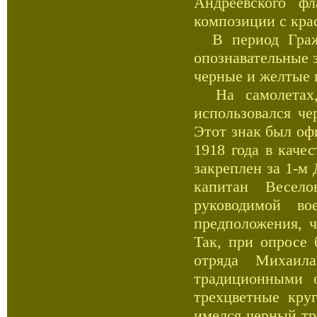
Андреевского ф
композиции с кра
В период Гражд
опознавательные з
черные и желтые 
На самолетах,
использовался че
Этот знак был оф
1918 года в каче
закреплен за 1-м
капитан Весело
руководимой во
предположения, ч
Так, при опросе
отряда Михаил
традиционными 
трехцветные кру
имелся черный тре