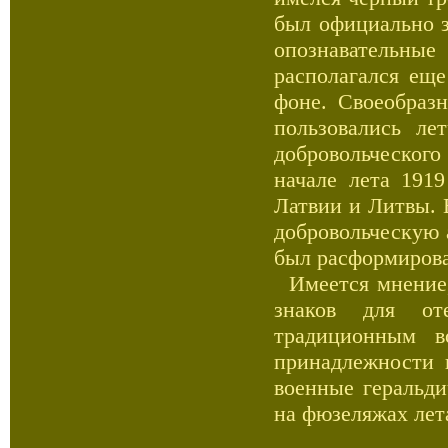
был официально з
опознавательны
располагался ещ
фоне. Своеобраз
пользовались ле
добровольческог
начале лета 191
Латвии и Литвы. 
добровольческую 
был расформиров
Имеется мнение, 
знаков для от
традиционным в
принадлежности 
военные геральди
на фюзеляжах лет