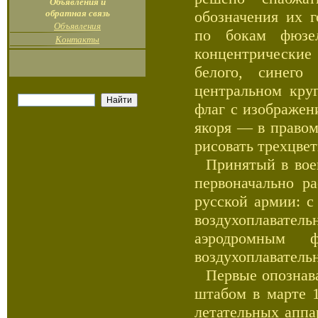
Объявления и
обратная связь
обозначения их 
Объявления
по бокам фюзе
Контакты
концентрические
белого, синего
центральном кру
флаг с изображен
якоря — в правом
рисовать трехцвет
Принятый в воен
первоначально ра
русской армии: с
воздухоплавател
аэродромным 
воздухоплаватель
Первые опознава
штабом в марте 1
летательных аппа