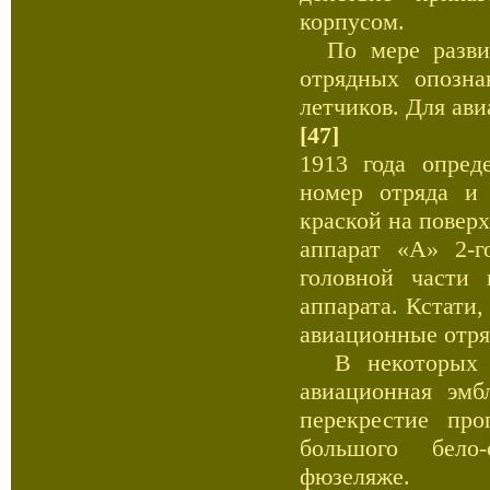
корпусом.
По мере развит
отрядных опозна
летчиков. Для ав
[47]
1913 года опред
номер отряда и 
краской на повер
аппарат «А» 2-г
головной части 
аппарата. Кстати
авиационные отря
В некоторых сл
авиационная эмб
перекрестие пр
большого бело-
фюзеляже.