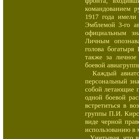
фронта, входивш
командованием ру
1917 года имели
Эмблемой 3-го ав
официальным зн
Личным опознава
голова богатыря
также за личное
боевой авиагрупп
Каждый авиатор
персональный зна
собой летающие п
одной боевой рас
встретиться в во
группы П.И. Кирс
виде черной прав
использованию в 
Учитывая, что в 