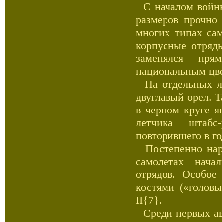
С началом войны
размеров прочно 
многих типах са
корпусные отряд
заменялся прям
национальным цве
На отдельных ле
двуглавый орел. Т
в черном круге я
летчика штабс
повторившего в г
Постепенно наря
самолетах нача
отрядов. Особое
костями («голов
II{7}.
Среди первых ави