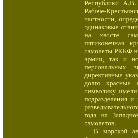
Республики А.В.
Рабоче-Крестья
частности, опред
одинаковые отлич
на хвосте сам
пятиконечная кр
самолеты РККФ не
армии, так и н
персональных з
директивные указ
долго красные 
символику имели
подразделения и 
разведывательног
года на Западн
самолетов.
В морской авиа