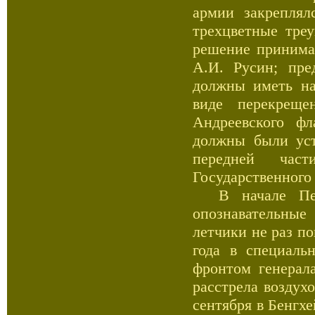
армии закреплял
трехцветные тре
решение принима
А.И. Русин; пре
должны иметь на
виде перекрещ
Андреевского фл
должны были ус
передней част
Государственного
В начале Перв
опознавательные
летчики не раз по
года в специаль
фронтом генерал
расстрела воздух
сентября в Бенгх