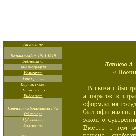
На главную
Великая война 1914-1918
Библиотека
Лашков А
Библиография
// Воен
Источники
Фотографии
Карты, схемы
В связи с быстр
Штык и перо
аппаратов в стр
Видеотека
оформления госуд
Страничка Sonnenmensch'а
был официально р
Об авторе
закон о суверени
Публикации
Творчество
Вместе с тем в
решено снабжа