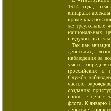
1914 года, отме
аппараты должны
кроме красно-син
же треугольные ч
национальных ц
воздухоплаватель
Так как авиация 
действиях, воз
наблюдения за в
уметь определя
(российских и г
Служба наблюден
частью зарождав
созданию присту
войны с целью з
флота. К январю 
действие прика